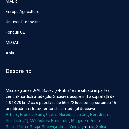
MADR
Europa Agriculture
Uniunea Europeana
Fonduri UE
MDRAP
Apia
Despre noi
Microregiunea „GAL Suceviţa-Putna” este situată în partea
central-nordică a judeţului Suceava, acoperind o suprafaţă de
1.043,20 km2 cu o populaţie de 66.672 locuitori, şi curpinde 16
unităţi administrativ-teritoriale din judeţul Suceava:
Arbore
,
Brodina
,
Burla
,
Cacica
,
Horodnic de Jos
,
Horodnic de
Sus
,
Iaslovăţ
,
Mănăstirea Humorului
,
Marginea
,
Poieni
Solca
,
Putna
,
Straja
,
Suceviţa
,
Ulma
,
Volovăţ
şi oraş
Solca
.