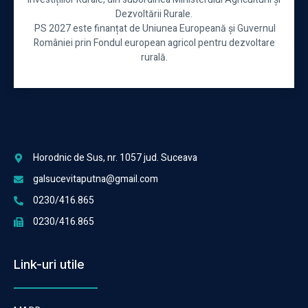
Dezvoltării Rurale.
PS 2027 este finanțat de Uniunea Europeană și Guvernul
României prin Fondul european agricol pentru dezvoltare
rurală.
Horodnic de Sus, nr. 1057 jud. Suceava
galsucevitaputna@gmail.com
0230/416.865
0230/416.865
Link-uri utile