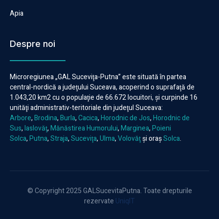
Apia
Despre noi
Microregiunea „GAL Suceviţa-Putna” este situată în partea
central-nordică a judeţului Suceava, acoperind o suprafaţă de
1.043,20 km2 cu o populaţie de 66.672 locuitori, şi curpinde 16
unităţi administrativ-teritoriale din judeţul Suceava:
Arbore
,
Brodina
,
Burla
,
Cacica
,
Horodnic de Jos
,
Horodnic de
Sus
,
Iaslovăţ
,
Mănăstirea Humorului
,
Marginea
,
Poieni
Solca
,
Putna
,
Straja
,
Suceviţa
,
Ulma
,
Volovăţ
şi oraş
Solca
.
© Copyright 2025 GALSucevitaPutna. Toate drepturile
rezervate
UniqIT